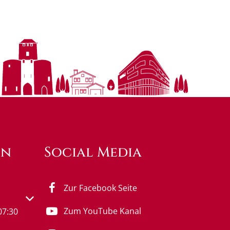
en
Social Media
Zur Facebook Seite
s- oder Schließzeiten auszublenden
Zum YouTube Kanal
07:30