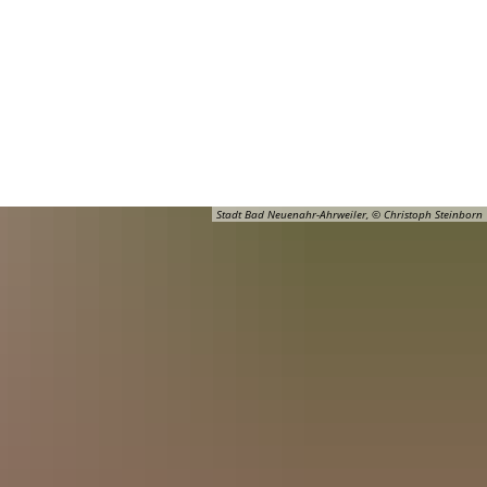
Barrierefreiheit
Öffnungszeiten
Kontakt
ADT
FREIZEIT
Stadt Bad Neuenahr-Ahrweiler, © Christoph Steinborn