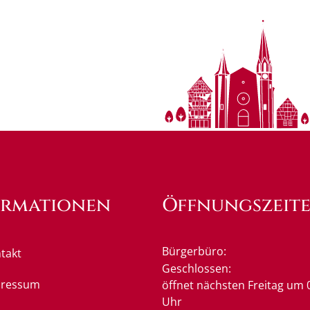
ormationen
Öffnungszeit
Bürgerbüro:
takt
Klicken, um weitere Öffnung
Geschlossen:
pressum
öffnet nächsten Freitag um 
Uhr