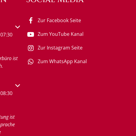
Zur Facebook Seite
s- oder Schließzeiten auszublenden
Zum YouTube Kanal
07:30
Zur Instagram Seite
rbüro ist
Zum WhatsApp Kanal
h.
s- oder Schließzeiten auszublenden
08:30
tung ist
sprache
e