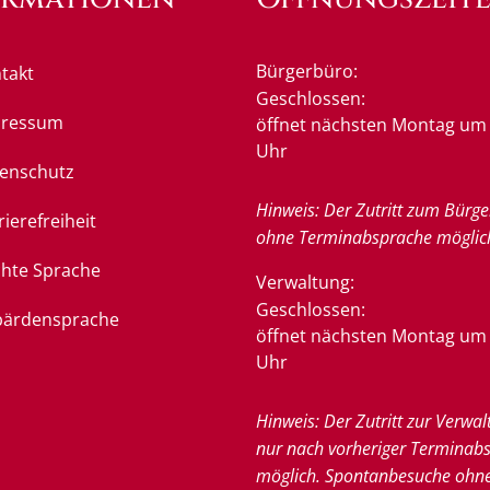
Bürgerbüro:
takt
Klicken, um weitere Öffnung
Geschlossen:
pressum
öffnet nächsten Montag um 
Uhr
enschutz
Hinweis: Der Zutritt zum Bürge
rierefreiheit
ohne Terminabsprache möglic
chte Sprache
Verwaltung:
Klicken, um weitere Öffnung
Geschlossen:
ärdensprache
öffnet nächsten Montag um 
Uhr
Hinweis: Der Zutritt zur Verwal
nur nach vorheriger Terminab
möglich. Spontanbesuche ohn