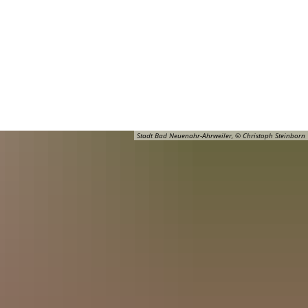
Barrierefreiheit
Öffnungszeiten
Kontakt
ADT
FREIZEIT
Stadt Bad Neuenahr-Ahrweiler, © Christoph Steinborn