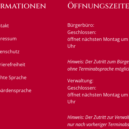
ormationen
Öffnungszeit
Bürgerbüro:
takt
Klicken, um weitere Öffnung
Geschlossen:
pressum
öffnet nächsten Montag um 
Uhr
enschutz
Hinweis: Der Zutritt zum Bürge
rierefreiheit
ohne Terminabsprache möglic
chte Sprache
Verwaltung:
Klicken, um weitere Öffnung
Geschlossen:
ärdensprache
öffnet nächsten Montag um 
Uhr
Hinweis: Der Zutritt zur Verwal
nur nach vorheriger Terminab