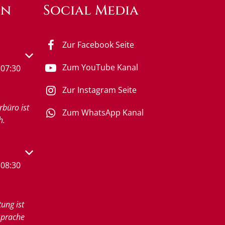
en
Social Media
Zur Facebook Seite
s- oder Schließzeiten auszublenden
Zum YouTube Kanal
07:30
Zur Instagram Seite
rbüro ist
Zum WhatsApp Kanal
h.
s- oder Schließzeiten auszublenden
08:30
tung ist
sprache