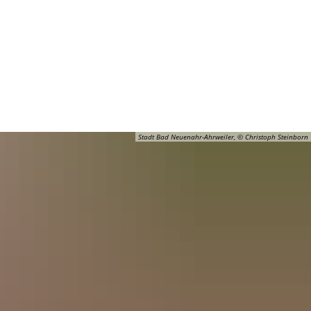
Barrierefreiheit
Öffnungszeiten
Kontakt
ADT
FREIZEIT
Stadt Bad Neuenahr-Ahrweiler, © Christoph Steinborn