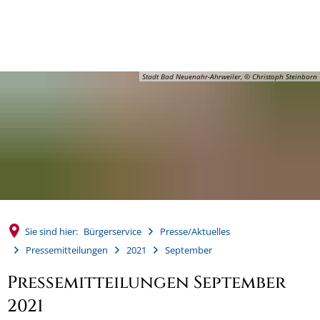
MENÜ
Stadt Bad Neuenahr-Ahrweiler, © Christoph Steinborn
Sie sind hier:
Bürgerservice
Presse/Aktuelles
Pressemitteilungen
2021
September
Pressemitteilungen September
2021