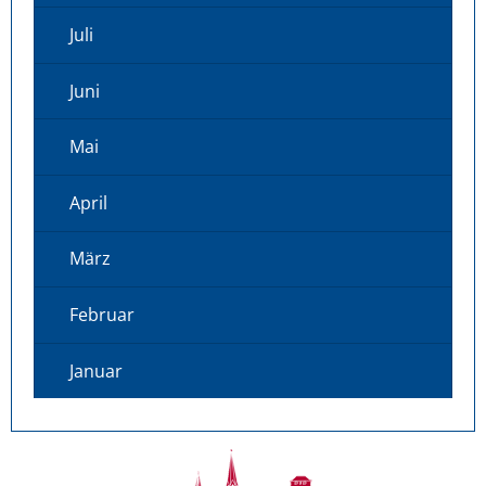
Juli
Juni
Mai
April
März
Februar
Januar